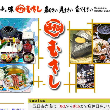
五日市売店は、
8/3
から
8/16
まで店休日をい