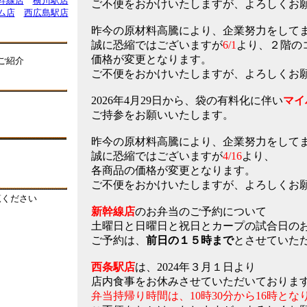
幹線店
横川駅店
ご不便をおかけいたしますが、よろしくお
ム店
西広島駅店
昨今の原材料高騰により、企業努力をして
誠に恐縮ではございますが
6/1
より、２階の
価格が変更となります。
ご紹介
ご不便をおかけいたしますが、よろしくお
2026年4月29日から、袋の有料化に伴い
マイ
ご持参をお願いいたします。
昨今の原材料高騰により、企業努力をして
誠に恐縮ではございますが
4/16
より、
各商品の価格が変更となります。
ご不便をおかけいたしますが、よろしくお
覧ください
新幹線店
のお弁当のご予約について
土曜日と日曜日と祝日とカープの試合日の
ご予約は、
前日の１５時まで
とさせていた
西条駅店
は、2024年３月１日より
店内食事をお休みさせていただいておりま
弁当持帰り時間は、10時30分から16時とな